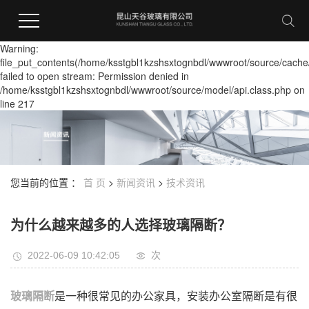
Warning:
file_put_contents(/home/ksstgbl1kzshsxtognbdl/wwwroot/source/cache
failed to open stream: Permission denied in
/home/ksstgbl1kzshsxtognbdl/wwwroot/source/model/api.class.php on
line 217
您当前的位置 ：
首 页
>
新闻资讯
>
技术资讯
为什么越来越多的人选择玻璃隔断？
2022-06-09 10:42:05
次
玻璃隔断
是一种很常见的办公家具，安装办公室隔断是有很