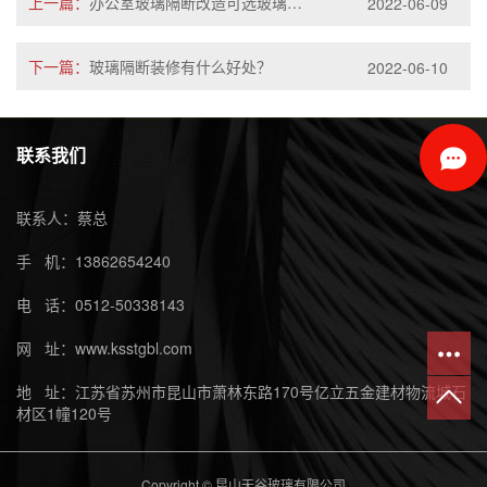
上一篇：
办公室玻璃隔断改造可选玻璃种类
2022-06-09
下一篇：
玻璃隔断装修有什么好处？
2022-06-10
联系我们
联系人：蔡总
手 机：13862654240
电 话：0512-50338143
网 址：www.ksstgbl.com
地 址：江苏省苏州市昆山市萧林东路170号亿立五金建材物流城石
材区1幢120号
Copyright © 昆山天谷玻璃有限公司