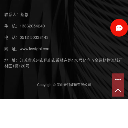
联系人：蔡总
手 机：13862654240
电 话：0512-50338143
网 址：www.ksstgbl.com
地 址：江苏省苏州市昆山市萧林东路170号亿立五金建材物流城石
材区1幢120号
Copyright © 昆山天谷玻璃有限公司