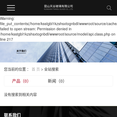
Warning:
file_put_contents(/home/ksstgbl1kzshsxtognbdl/wwwroot/source/cache
failed to open stream: Permission denied in
/home/ksstgbl1kzshsxtognbdl/wwwroot/source/model/api.class.php on
line 217
您当前的位置 ：
首 页
> 全站搜索
产品（0）
新闻（0）
没有搜索到相关内容
联系我们