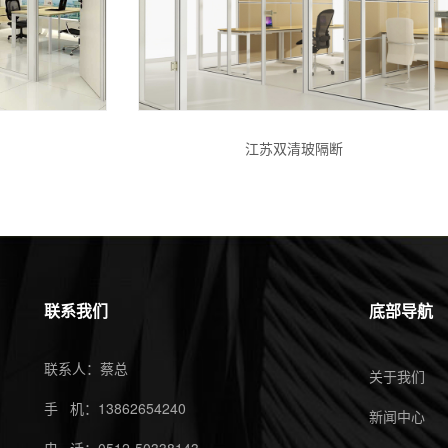
江苏双清玻隔断
联系我们
底部导航
联系人：蔡总
关于我们
手 机：13862654240
新闻中心
电 话：0512-50338143