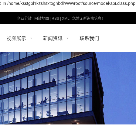
ed in /home/ksstgbl1kzshsxtognbdl/wwwroot/source/model/api.class.php
企业分站
|
网站地图
|
RSS
|
XML
|
您暂无新询盘信息！
视频展示
新闻资讯
联系我们
视频展示
公司新闻
行业资讯
展
一家集设计，加工与销售于一体的现代化企业
期待和你携手一起，合作共赢发展
技术资讯