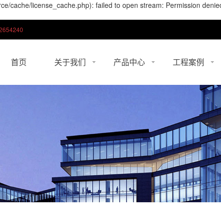
ce/cache/license_cache.php): failed to open stream: Permission deni
2654240
首页
关于我们
产品中心
工程案例
公司简介
江苏移动隔断
工程案例
企业文化
江苏双玻百叶系列
用心的服务
让价值共享 记录企业发展脚步
期待和你携手一起，合作共赢发
迅速成长为
江苏单玻
江苏双清玻
江苏板墙
江苏全景