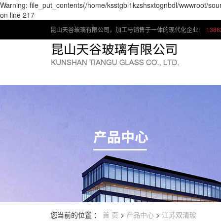
Warning: file_put_contents(/home/ksstgbl1kzshsxtognbdl/wwwroot/sour
on line 217
昆山天谷玻璃有限公司，加工与销售于一体的现代化企业!
1386
为客户提供
您当前的位置 ：
首 页
>
产品中心
>
江苏双清玻