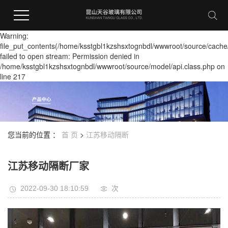
Warning:
file_put_contents(/home/ksstgbl1kzshsxtognbdl/wwwroot/source/cache
failed to open stream: Permission denied in
/home/ksstgbl1kzshsxtognbdl/wwwroot/source/model/api.class.php on
line 217
您当前的位置 ：
首 页
>
江苏移动隔断
江苏移动隔断厂家
2022-09-30 18:10:59
次