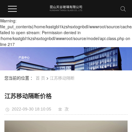
Warning:
file_put_contents(/home/ksstgbl1kzshsxtognbdl/wwwroot/source/cache
failed to open stream: Permission denied in
/home/ksstgbl1kzshsxtognbdl/wwwroot/source/model/api.class.php on
line 217
您当前的位置 ：
首 页
>
江苏移动隔断
江苏移动隔断价格
2022-09-30 18:10:05
次