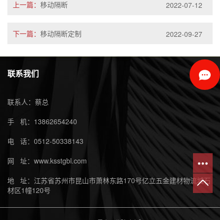
上一篇：
移动隔断
2022-07-12
下一篇：
移动隔断定制
2022-09-27
联系我们
联系人：蔡总
手 机：13862654240
电 话：0512-50338143
网 址：www.ksstgbl.com
地 址：江苏省苏州市昆山市萧林东路170号亿立五金建材物流城石
材区1幢120号